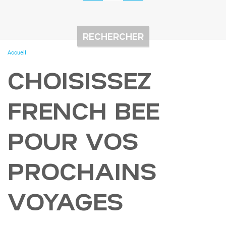
You
Accueil
are
here
CHOISISSEZ
FRENCH BEE
POUR VOS
PROCHAINS
VOYAGES