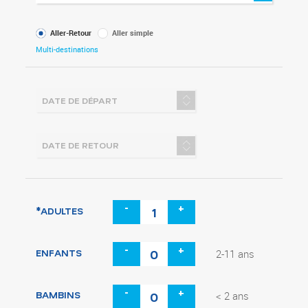
Type
Aller-Retour
Aller simple
de
Multi-destinations
voyage
-
+
*ADULTES
-
+
ENFANTS
2-11 ans
-
+
BAMBINS
< 2 ans