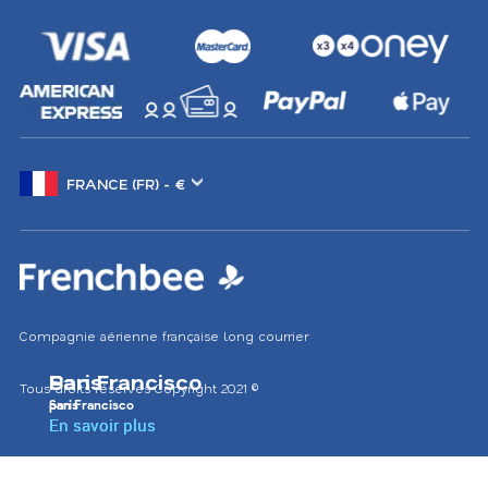
Changer
de
marché
Compagnie aérienne française long courrier
Paris
San Francisco
Tous droits réservés
Copyright 2021
©
paris
San Francisco
En savoir plus
En savoir plus