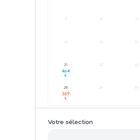
7
8
9
14
15
16
21
22
23
464
€
28
29
30
LOWEST FARE
389
€
Votre sélection