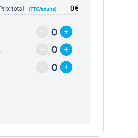
0€
Prix total
(TTC/adulte)
r