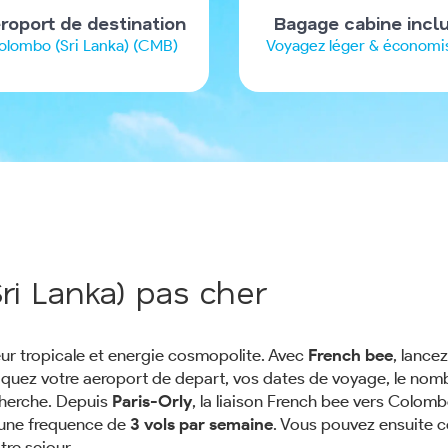
roport de destination
Bagage cabine incl
olombo (Sri Lanka) (CMB)
Voyagez léger & économi
ri Lanka) pas cher
ur tropicale et energie cosmopolite. Avec
French bee
, lance
diquez votre aeroport de depart, vos dates de voyage, le nom
cherche. Depuis
Paris-Orly
, la liaison French bee vers Colomb
une frequence de
3 vols par semaine
. Vous pouvez ensuite c
tre sejour.