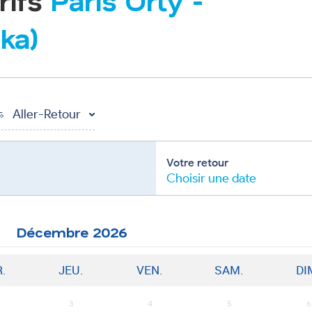
rifs
Paris Orly
-
ka)
Aller-Retour
Votre retour
Choisir une date
Décembre
2026
.
JEU.
VEN.
SAM.
DI
3
4
5
6