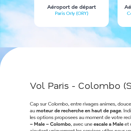
Aéroport de départ
Aé
Paris Orly (ORY)
C
Vol Paris - Colombo (S
Cap sur Colombo, entre rivages animes, douce
au
moteur de recherche en haut de page
. In
les options proposees au moment de votre re
– Male – Colombo
, avec une
escale a Male
et 
ajoutant uniquement les services utiles pour vo