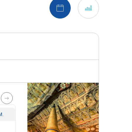
Affichage
Switch to calendar view
Switch to chart v
M.