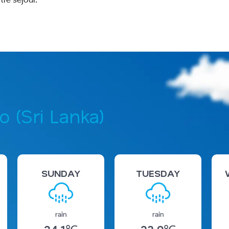
 (Sri Lanka)
SUNDAY
TUESDAY
rain
rain