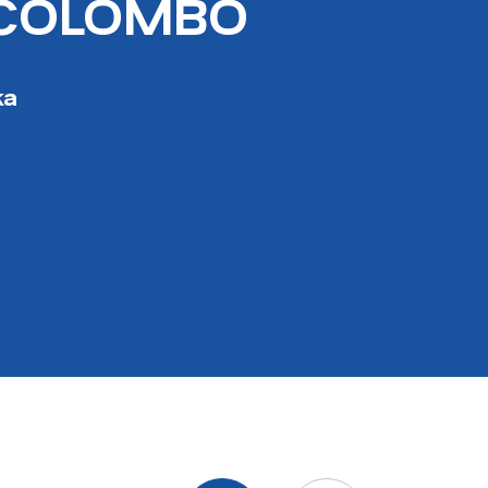
 COLOMBO
ka