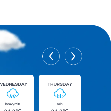
WEDNESDAY
THURSDAY
FRID
heavyrain
rain
rainsho