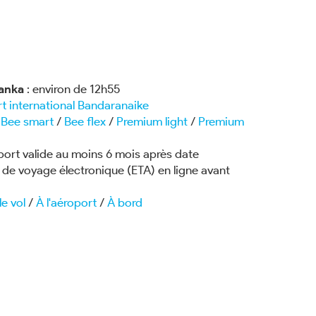
Lanka
: environ de 12h55
t international Bandaranaike
/
Bee smart
/
Bee flex
/
Premium light
/
Premium
port valide au moins 6 mois après date
n de voyage électronique (ETA) en ligne avant
le vol
/
À l'aéroport
/
À bord