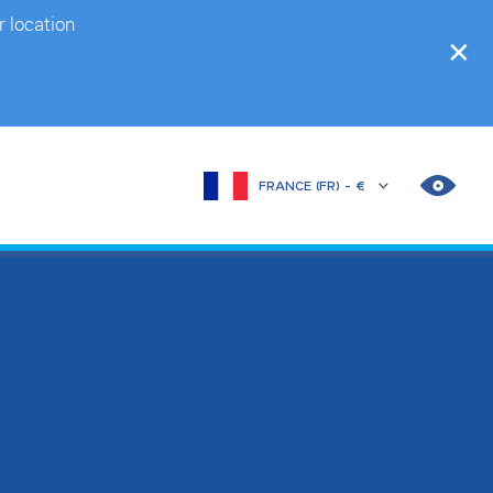
r location
✕
Changer
de
marché
AMÉL
LES
CONT