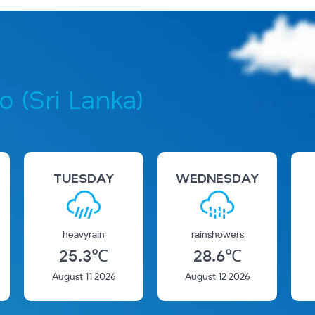
 (Sri Lanka)
TUESDAY
WEDNESDAY
heavyrain
rainshowers
25.3
℃
28.6
℃
August 11 2026
August 12 2026