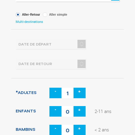
Type
Aller-Retour
Aller simple
de
Multi-destinations
voyage
-
+
*ADULTES
-
+
ENFANTS
2-11 ans
-
+
BAMBINS
< 2 ans