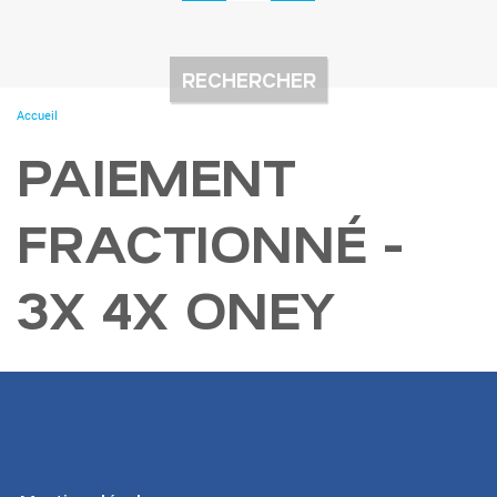
You
Accueil
are
here
PAIEMENT
FRACTIONNÉ -
3X 4X ONEY