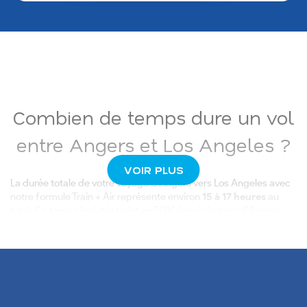
Combien de temps dure un vol
entre Angers et Los Angeles ?
VOIR PLUS
La durée totale de votre voyage d'Angers vers Los Angeles avec
notre formule Train + Air représente environ
15 à 17 heures
au
total. Ce temps inclut le trajet en TGV depuis la gare d'Angers
jusqu'à Paris, qui dure approximativement 1h30, puis le
vol
direct de 11h30
entre Paris-Orly et l'aéroport international de Los
Angeles.
Prévoyez également les temps de correspondance et de
transfert entre la gare et l'aéroport parisien. Nos
billets d'avion