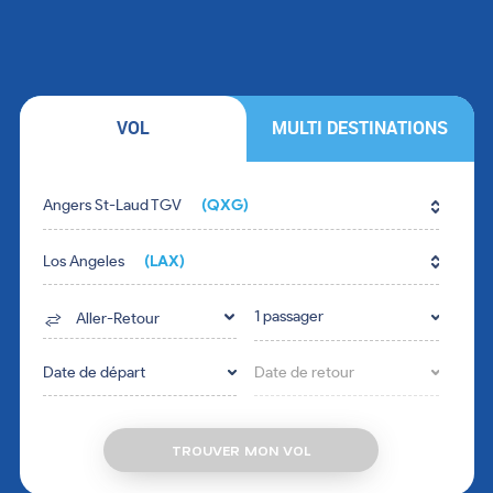
VOL
MULTI DESTINATIONS
Fill in the form fields in the right order.
Angers St-Laud TGV
(QXG)
Los Angeles
(LAX)
1 passager
Aller-Retour
Date de départ
Date de retour