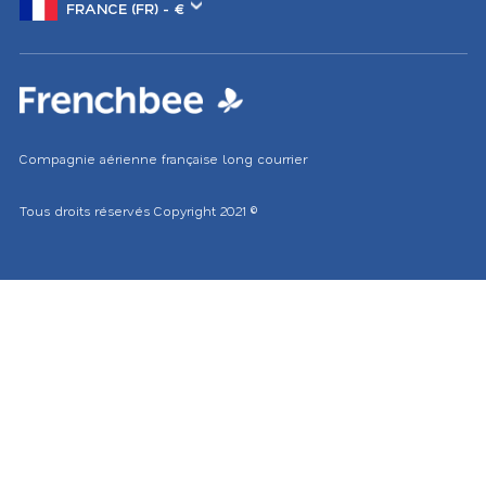
de
marché
Compagnie aérienne française long courrier
Le temps à
Los Angeles
Tous droits réservés
Copyright 2021
©
SATURDAY
clearsky
20.3
℃
August 8 2026