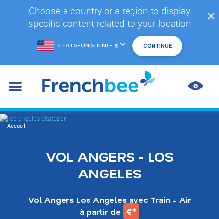
Accéder
Choose a country or a region to display
✕
au
specific content related to your location
contenu
principal
Changer
de
marché
AMÉL
LES
CONT
You
Accueil
are
here
VOL ANGERS - LOS
ANGELES
Vol Angers Los Angeles avec Train + Air
€*
à partir de