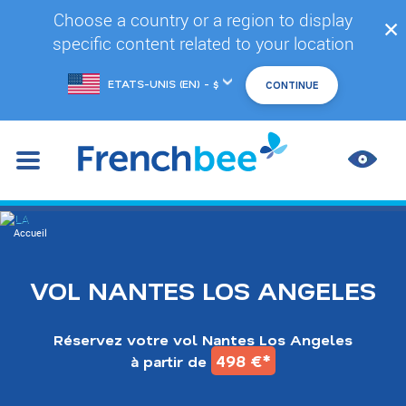
Accéder
Choose a country or a region to display
✕
au
specific content related to your location
contenu
principal
Changer
de
marché
AMÉL
LES
CONT
You
Accueil
are
here
VOL NANTES LOS ANGELES
Réservez votre vol Nantes Los Angeles
498 €*
à partir de