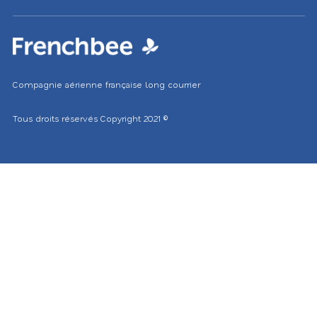
marché
Compagnie aérienne française long courrier
Tous droits réservés
Copyright 2021
©
Le temps à
Los Angeles
SUNDAY
clearsky
20.9
℃
August 9 2026