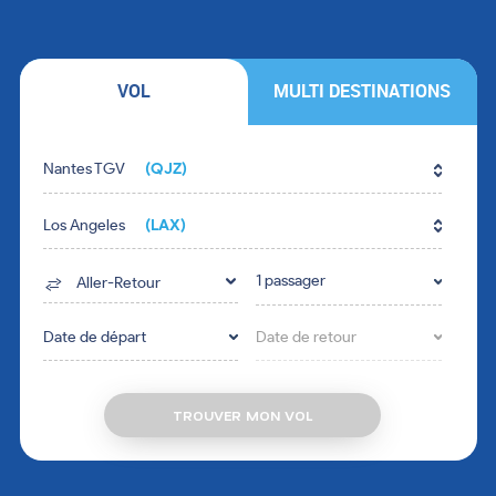
VOL
MULTI DESTINATIONS
Fill in the form fields in the right order.
Nantes TGV
(QJZ)
Los Angeles
(LAX)
1 passager
Aller-Retour
Date de départ
Date de retour