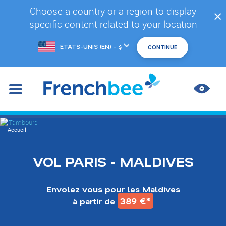
Accéder
Choose a country or a region to display
✕
au
specific content related to your location
contenu
principal
Changer
de
marché
AMÉL
LES
CONT
You
Accueil
are
here
VOL PARIS - MALDIVES
Envolez vous pour les Maldives
389 €*
à partir de