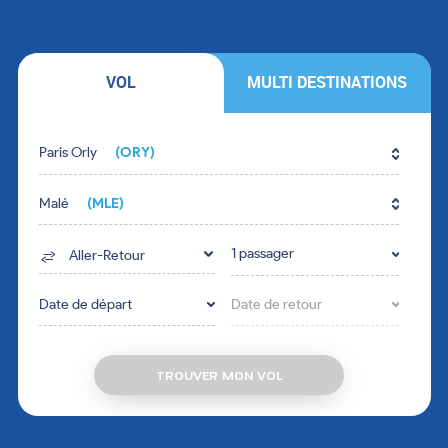
VOL
MULTI DESTINATIONS
Fill in the form fields in the right order.
Paris Orly
(ORY)
Malé
(MLE)
1 passager
Aller-Retour
Date de départ
Date de retour