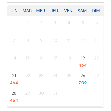
LUN.
MAR.
MER.
JEU.
VEN.
SAM.
DIM.
1
2
3
4
5
6
7
8
9
10
11
12
13
14
15
16
17
18
19
20
LOWEST FARE
464
21
22
23
24
25
26
27
LOWEST FARE
464
709
28
29
30
31
LOWEST FARE
464