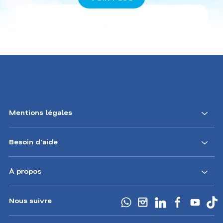
Aéroport de départ
Paris Orly (ORY)
Mentions légales
Besoin d'aide
À propos
Vol Paris - Maldives : décollez
vers le paradis au meilleur
Nous suivre
prix