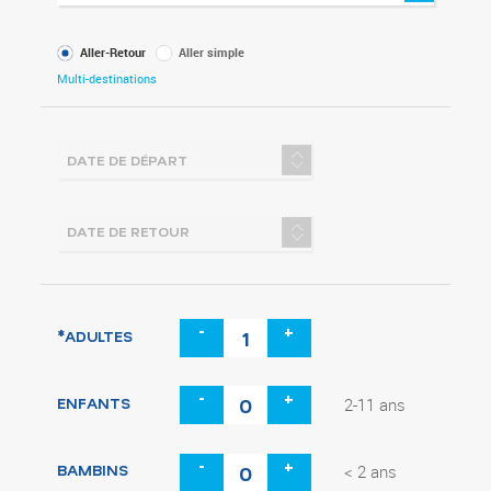
Type
Aller-Retour
Aller simple
de
Multi-destinations
voyage
-
+
*ADULTES
-
+
ENFANTS
2-11 ans
-
+
BAMBINS
< 2 ans