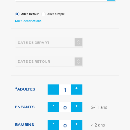
Type
Aller-Retour
Aller simple
de
Multi-destinations
voyage
-
+
*ADULTES
-
+
ENFANTS
2-11 ans
-
+
BAMBINS
< 2 ans