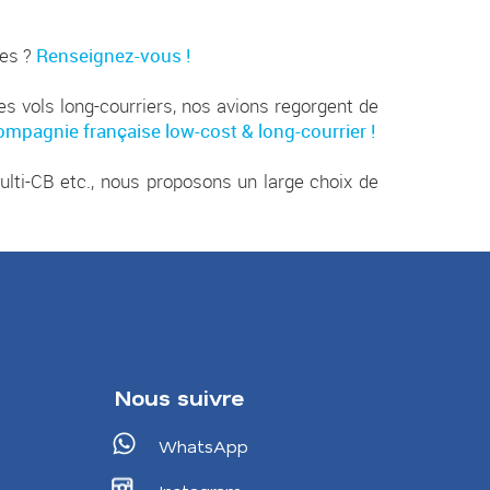
ves ?
Renseignez-vous !
 vols long-courriers, nos avions regorgent de
mpagnie française low-cost & long-courrier !
lti-CB etc., nous proposons un large choix de
Nous suivre
WhatsApp