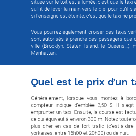
située sur le toit est allumée, c’est que le taxi 
suffit de lever la main vers le ciel pour qu’il s
si l’enseigne est éteinte, c’est que le taxi ne p
Vous pourrez également croiser des taxis verts
sont autorisés à prendre des passagers que d
ville (Brooklyn, Staten Island, le Queens…),
Manhattan.
Quel est le prix d’un 
Généralement, lorsque vous montez à bord
compteur indique d’emblée 2,50 $. Il s’agit
emprunter un taxi. Ensuite, la course est factu
ce qui équivaut à environ 300 m. Notez toutefo
plus cher en cas de fort trafic (c’est-à-dir
yorkaises, entre 16h00 et 20h00) ou de nuit.