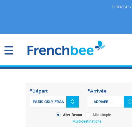
Accéder
Choose a 
au
contenu
principal
*Départ
*Arrivée
Type
Aller-Retour
Aller simple
de
Multi-destinations
voyage