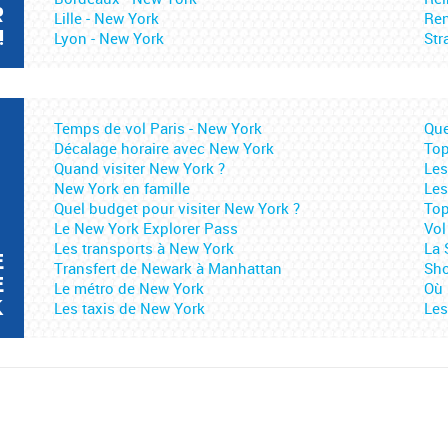
R
Lille - New York
Ren
!
Lyon - New York
Str
Temps de vol Paris - New York
Que
Décalage horaire avec New York
Top
Quand visiter New York ?
Les
New York en famille
Le
Quel budget pour visiter New York ?
Top
Le New York Explorer Pass
Vol
Les transports à New York
La 
E
Transfert de Newark à Manhattan
Sho
E
Le métro de New York
Où 
K
Les taxis de New York
Les