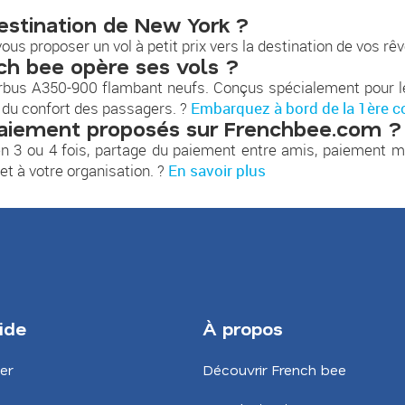
destination de New York ?
ous proposer un vol à petit prix vers la destination de vos rê
ch bee opère ses vols ?
rbus A350-900 flambant neufs. Conçus spécialement pour les
 du confort des passagers. ?
Embarquez à bord de la 1ère co
aiement proposés sur Frenchbee.com ?
 3 ou 4 fois, partage du paiement entre amis, paiement mu
t à votre organisation. ?
En savoir plus
ide
À propos
er
Découvrir French bee