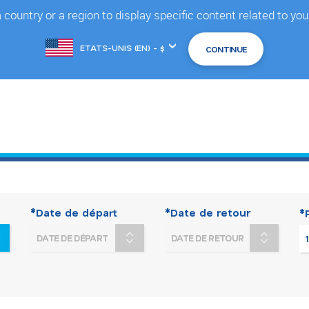
country or a region to display specific content related to you
Changer
de
marché
*Date de départ
*Date de retour
*