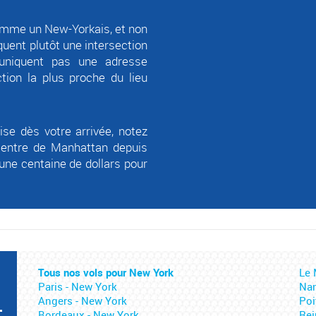
comme un New-Yorkais, et non
quent plutôt une intersection
uniquent pas une adresse
ction la plus proche du lieu
se dès votre arrivée, notez
e centre de Manhattan depuis
 une centaine de dollars pour
Tous nos vols pour New York
Le 
Paris - New York
Nan
Angers - New York
Poi
-
Bordeaux - New York
Rei