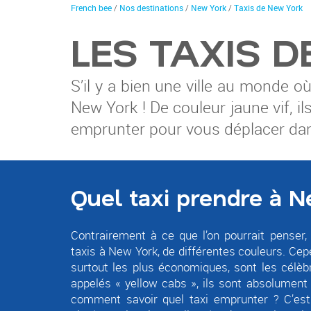
You
French bee
/
Nos destinations
/
New York
/
Taxis de New York
are
here
LES TAXIS 
S’il y a bien une ville au monde 
New York ! De couleur jaune vif, il
emprunter pour vous déplacer dans
Quel taxi prendre à N
Contrairement à ce que l’on pourrait penser, 
taxis à New York, de différentes couleurs. Cep
surtout les plus économiques, sont les célèb
appelés « yellow cabs », ils sont absolument p
comment savoir quel taxi emprunter ? C’est