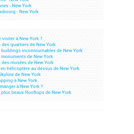
nes - New York
asbourg - New York
 visiter à New York ?
 des quartiers de New York
 buildings incontournables de New York
s monuments de New York
 des musées de New York
 en hélicoptère au dessus de New York
Skyline de New York
pping à New York
manger à New York ?
 plus beaux Rooftops de New York