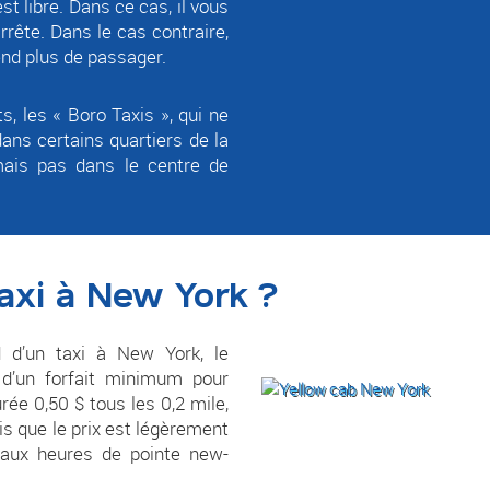
est libre.
Dans ce cas, il vous
’arrête. Dans le cas contraire,
rend plus de passager.
, les « Boro Taxis », qui ne
ans certains quartiers de la
 mais pas dans le centre de
taxi à New York ?
 d’un taxi à New York, le
 d’un forfait minimum pour
rée 0,50 $ tous les 0,2 mile,
is que le prix est légèrement
e aux heures de pointe new-