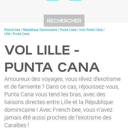
You
French bee
/
République Dominicaine
/
Punta Cana
/
Vols Punta Cana
/
are
Lille - Punta Cana
here
VOL LILLE -
PUNTA CANA
Amoureux des voyages, vous rêvez d’exotisme
et de farniente ? Dans ce cas, réjouissez-vous,
Punta Cana vous tend les bras, avec des
liaisons directes entre Lille et la République
dominicaine ! Avec French bee, vous n’avez
jamais été aussi proches de l’exotisme des
Caraïbes !