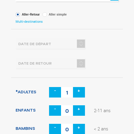
Type
Aller-Retour
Aller simple
de
Multi-destinations
voyage
-
+
*ADULTES
-
+
ENFANTS
2-11 ans
-
+
BAMBINS
< 2 ans