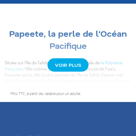
Papeete, la perle de l'Océan
Pacifique
Située sur l’île de Tahiti, Papeete est la capitale de
la Polynésie
VOIR PLUS
française
. Ville voisine de l’aéroport international de Faa’s,
Papeete est la ville la plus animée de l’île de Tahiti. Depuis mai
2017, French bee relie Paris à Papeete via San Francisco plusieurs
fois par semaine. Papeete est désormais à portée d’ailes et
surtout à portée de toutes les bourses. Trouvez votre vol
à partir
*Prix TTC, à partir de, valable pour un adulte.
de 585 €
. Basic, Smart ou Premium, à vous de composer votre
voyage en fonction de votre budget !