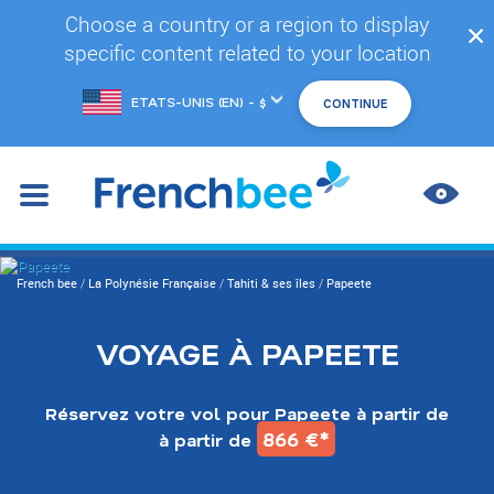
Accéder
Choose a country or a region to display
✕
au
specific content related to your location
contenu
principal
Changer
de
marché
AMÉL
LES
CONT
You
French bee
/
La Polynésie Française
/
Tahiti & ses îles
/
Papeete
are
here
VOYAGE À PAPEETE
Réservez votre vol pour Papeete à partir de
866 €*
à partir de