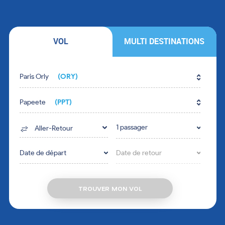
VOL
MULTI DESTINATIONS
Fill in the form fields in the right order.
Paris Orly
(ORY)
Papeete
(PPT)
1 passager
Aller-Retour
Date de départ
Date de retour