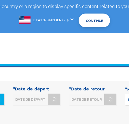
country or a region to display specific content related to you
Changer
de
marché
*Date de départ
*Date de retour
*