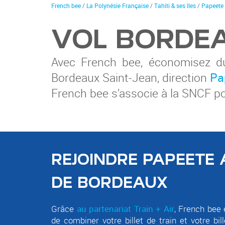
You
French bee
/
La Polynésie Française
/
Tahiti & ses îles
/
Papeete
are
here
VOL BORDEA
Avec French bee, économisez du
Bordeaux Saint-Jean, direction
Pa
French bee s’associe à la SNCF pou
REJOINDRE PAPEETE
DE BORDEAUX
Grâce
au partenariat Train + Air
, French bee
de combiner votre billet de train et votre bil