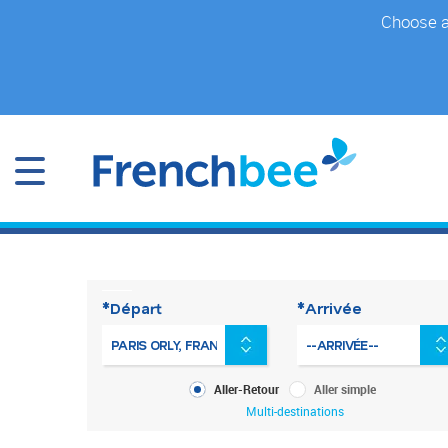
Accéder
Choose a 
au
contenu
principal
*Départ
*Arrivée
Type
Aller-Retour
Aller simple
de
Multi-destinations
voyage