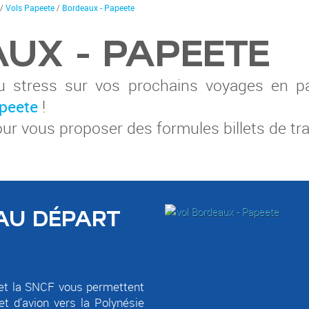
/
Vols Papeete
/
Bordeaux - Papeete
UX - PAPEETE
 stress sur vos prochains voyages en pa
peete
!
r vous proposer des formules billets de train 
 AU DÉPART
 et la SNCF vous permettent
let d’avion vers la Polynésie