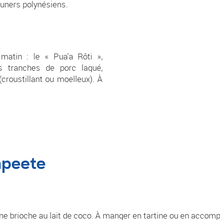
jeuners polynésiens.
atin : le « Pua’a Rôti »,
s tranches de porc laqué,
croustillant ou moelleux). À
apeete
une brioche au lait de coco. À manger en tartine ou en accomp