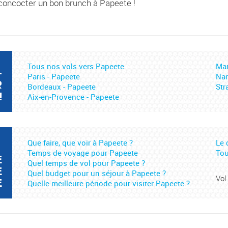
 concocter un bon brunch à Papeete !
Tous nos vols vers Papeete
Mar
-
Paris - Papeete
Nan
R
Bordeaux - Papeete
Str
!
Aix-en-Provence - Papeete
Que faire, que voir à Papeete ?
Le 
Temps de voyage pour Papeete
Tou
E
Quel temps de vol pour Papeete ?
E
Quel budget pour un séjour à Papeete ?
Vol
E
Quelle meilleure période pour visiter Papeete ?