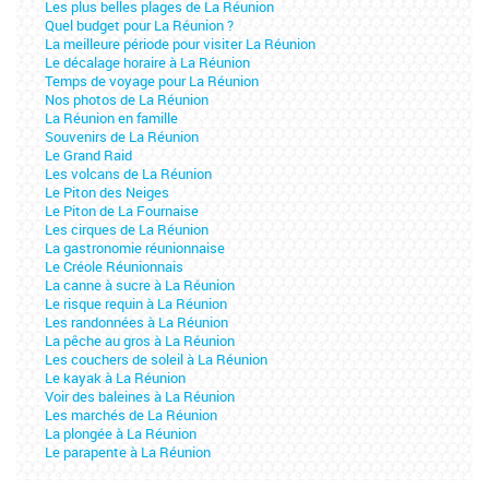
Les plus belles plages de La Réunion
Quel budget pour La Réunion ?
La meilleure période pour visiter La Réunion
Le décalage horaire à La Réunion
Temps de voyage pour La Réunion
Nos photos de La Réunion
La Réunion en famille
Souvenirs de La Réunion
Le Grand Raid
Les volcans de La Réunion
Le Piton des Neiges
Le Piton de La Fournaise
Les cirques de La Réunion
La gastronomie réunionnaise
Le Créole Réunionnais
La canne à sucre à La Réunion
Le risque requin à La Réunion
Les randonnées à La Réunion
La pêche au gros à La Réunion
Les couchers de soleil à La Réunion
Le kayak à La Réunion
Voir des baleines à La Réunion
Les marchés de La Réunion
La plongée à La Réunion
Le parapente à La Réunion