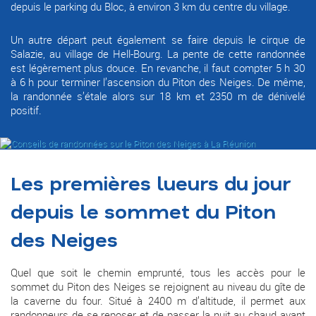
depuis le parking du Bloc, à environ 3 km du centre du village.
Un autre départ peut également se faire depuis le cirque de
Salazie, au village de Hell-Bourg. La pente de cette randonnée
est légèrement plus douce. En revanche, il faut compter 5 h 30
à 6 h pour terminer l’ascension du Piton des Neiges. De même,
la randonnée s’étale alors sur 18 km et 2350 m de dénivelé
positif.
Les premières lueurs du jour
depuis le sommet du Piton
des Neiges
Quel que soit le chemin emprunté, tous les accès pour le
sommet du Piton des Neiges se rejoignent au niveau du gîte de
la caverne du four. Situé à 2400 m d’altitude, il permet aux
randonneurs de se reposer et de passer la nuit au chaud avant