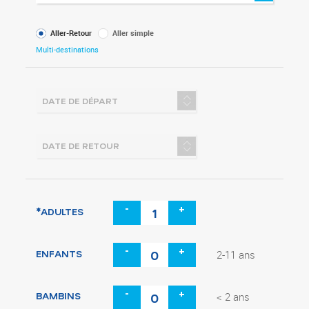
Type
Aller-Retour
Aller simple
de
Multi-destinations
voyage
-
+
*ADULTES
-
+
ENFANTS
2-11 ans
-
+
BAMBINS
< 2 ans