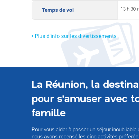
13 h 30 
Temps de vol
Plus d'info sur les divertissements
La Réunion, la destina
pour s’amuser avec to
famille
Pour vous aider à passer un séjour inoubliable 
nous avons recensé les cinq activités préférée