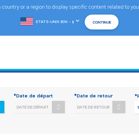
country or a region to display specific content related to you
Changer
de
marché
*Date de départ
*Date de retour
*