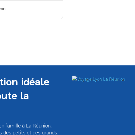
min
tion idéale
ute la
en famille à La Réunion,
s des petits et des grands.