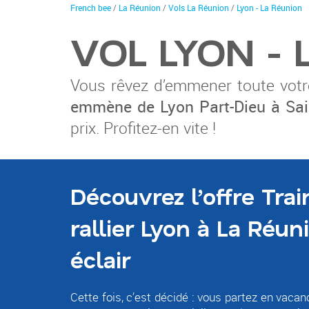
You
French bee
/
La Réunion
/
Vols La Réunion
/
Lyon - La Réunion
are
here
VOL LYON -
Vous rêvez d’emmener toute votre
emmène de Lyon Part-Dieu à Sai
prix. Profitez-en vite !
Découvrez l’offre Trai
rallier Lyon à La Réun
éclair
Cette fois, c’est décidé : vous partez en vacan