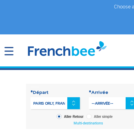
Accéder
Choose a 
au
contenu
principal
*Départ
*Arrivée
Type
Aller-Retour
Aller simple
de
Multi-destinations
voyage